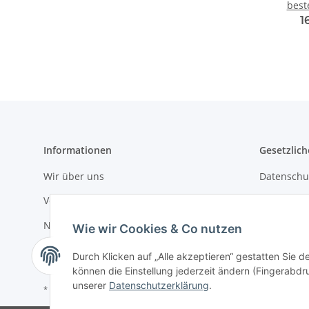
best
1
Informationen
Gesetzlich
Wir über uns
Datenschu
Versandinformationen
AGB
Newsletter
Sitemap
Wie wir Cookies & Co nutzen
Impressu
Durch Klicken auf „Alle akzeptieren“ gestatten Sie d
können die Einstellung jederzeit ändern (Fingerabdru
unserer
Datenschutzerklärung
.
* Alle Preise inkl. gesetzlicher USt., zzgl.
Versand