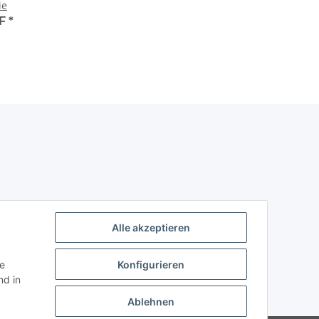
ie
HF
*
Alle akzeptieren
ie
Konfigurieren
d in
Ablehnen