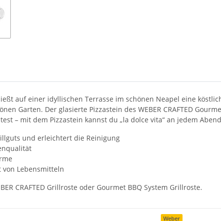
genießt auf einer idyllischen Terrasse im schönen Neapel eine köstli
schönen Garten. Der glasierte Pizzastein des WEBER CRAFTED Gourme
test – mit dem Pizzastein kannst du „la dolce vita“ an jedem Abe
illguts und erleichtert die Reinigung
enqualität
ärme
t von Lebensmitteln
ER CRAFTED Grillroste oder Gourmet BBQ System Grillroste.
Weber