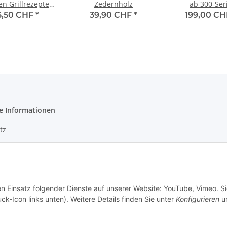
en Grillrezepte
Zedernholz
ab 300-Ser
(deutsch)
6,50 CHF
*
39,90 CHF
*
199,00 C
e Informationen
tz
m
en Einsatz folgender Dienste auf unserer Website: YouTube, Vimeo. S
ck-Icon links unten). Weitere Details finden Sie unter
Konfigurieren
un