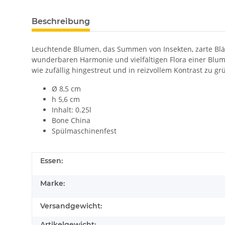
Beschreibung
Leuchtende Blumen, das Summen von Insekten, zarte Blätt
wunderbaren Harmonie und vielfältigen Flora einer Blum
wie zufällig hingestreut und in reizvollem Kontrast zu g
Ø 8,5 cm
h 5,6 cm
Inhalt: 0.25l
Bone China
Spülmaschinenfest
Essen:
Marke:
Versandgewicht:
Artikelgewicht: