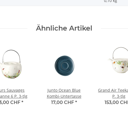
0,10
kg
Ähnliche Artikel
urs Sauvages
Junto Ocean Blue
Grand Air Teek
anne 6 P. 3-tlg
Kombi-Untertasse
P. 3-tlg
53,00 CHF
*
17,00 CHF
*
153,00 C