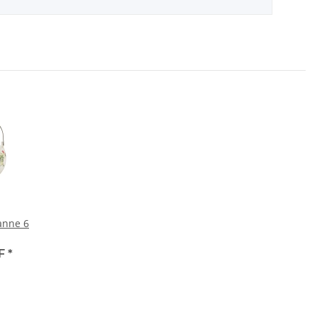
anne 6
HF
*