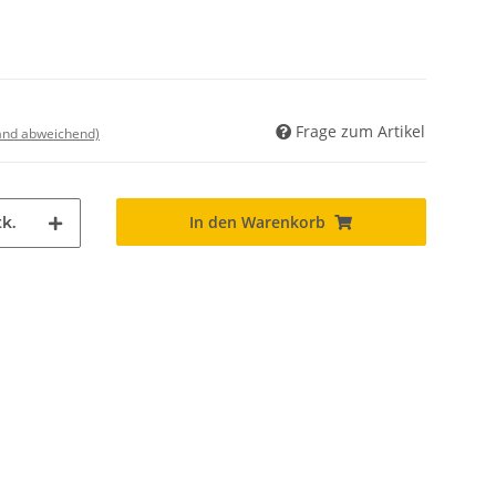
Frage zum Artikel
land abweichend)
In den Warenkorb
k.