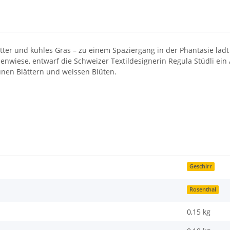
er und kühles Gras – zu einem Spaziergang in der Phantasie lädt d
enwiese, entwarf die Schweizer Textildesignerin Regula Stüdli ei
rünen Blättern und weissen Blüten.
Geschirr
Rosenthal
0,15 kg