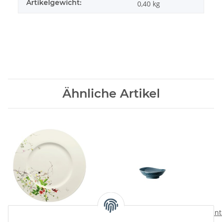
Artikelgewicht:
0,40
kg
Ähnliche Artikel
Fleurs Sauvages
Junto Ocean Blue Bowl
Junt