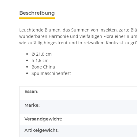
Beschreibung
Leuchtende Blumen, das Summen von Insekten, zarte Blätt
wunderbaren Harmonie und vielfältigen Flora einer Blum
wie zufällig hingestreut und in reizvollem Kontrast zu g
Ø 21,0 cm
h 1,6 cm
Bone China
Spülmaschinenfest
Essen:
Marke:
Versandgewicht:
Artikelgewicht: