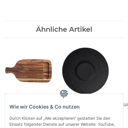
Ähnliche Artikel
Artesano Orig.
Manufacture Rock
Schneide-/Servierbrett
Espressountertasse
Kuc
Wie wir Cookies & Co nutzen
73,90 CHF
*
18,00 CHF
*
Durch Klicken auf „Alle akzeptieren“ gestatten Sie den
Einsatz folgender Dienste auf unserer Website: YouTube,