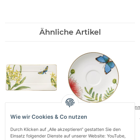
Ähnliche Artikel
Amazonia Servierteller
Amazonia Anmut
Anm
Kaffee-/Teeuntertasse
110,00 CHF
*
Wie wir Cookies & Co nutzen
32,00 CHF
*
Durch Klicken auf „Alle akzeptieren“ gestatten Sie den
Einsatz folgender Dienste auf unserer Website: YouTube,