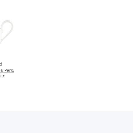
d
6 Pers.
F
*