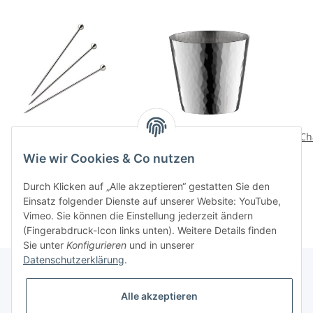
Cocktailpieker 150
Martele 90
Ch
Wodkabecher
55,00 CHF
*
Wie wir Cookies & Co nutzen
165,00 CHF
*
Durch Klicken auf „Alle akzeptieren“ gestatten Sie den
Einsatz folgender Dienste auf unserer Website: YouTube,
Vimeo. Sie können die Einstellung jederzeit ändern
(Fingerabdruck-Icon links unten). Weitere Details finden
Sie unter
Konfigurieren
und in unserer
Datenschutzerklärung
.
Alle akzeptieren
Informationen