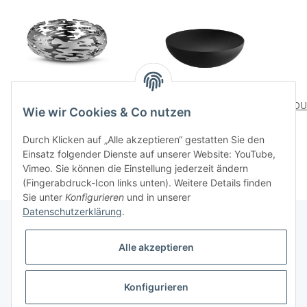
BARKNEST Schale
DOUBLE Schale schwarz
DOUB
Wie wir Cookies & Co nutzen
145,00 CHF
*
110,00 CHF
*
Durch Klicken auf „Alle akzeptieren“ gestatten Sie den
Einsatz folgender Dienste auf unserer Website: YouTube,
Vimeo. Sie können die Einstellung jederzeit ändern
(Fingerabdruck-Icon links unten). Weitere Details finden
Sie unter
Konfigurieren
und in unserer
Datenschutzerklärung
.
Alle akzeptieren
Informationen
Konfigurieren
Gesetzliche Informationen