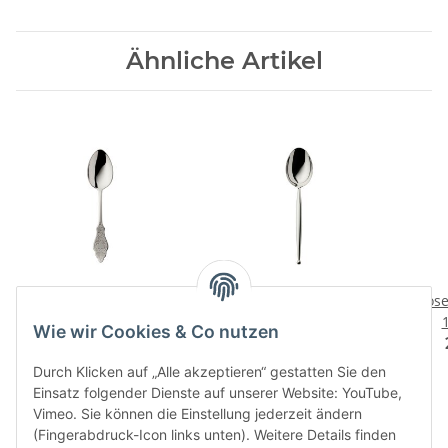
Ähnliche Artikel
Ostfriesen 150
Gio 150 Menueloeffel
Rose
Menueloeffel
138,00 CHF
*
Wie wir Cookies & Co nutzen
138,00 CHF
*
Durch Klicken auf „Alle akzeptieren“ gestatten Sie den
Einsatz folgender Dienste auf unserer Website: YouTube,
Vimeo. Sie können die Einstellung jederzeit ändern
(Fingerabdruck-Icon links unten). Weitere Details finden