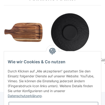
Artesano Orig.
Manufacture Rock
Schneide-/Servierbrett
Espressountertasse
Kuc
Wie wir Cookies & Co nutzen
73,90 CHF
*
18,00 CHF
*
Durch Klicken auf „Alle akzeptieren“ gestatten Sie den
Einsatz folgender Dienste auf unserer Website: YouTube,
Vimeo. Sie können die Einstellung jederzeit ändern
(Fingerabdruck-Icon links unten). Weitere Details finden
Sie unter
Konfigurieren
und in unserer
Datenschutzerklärung
.