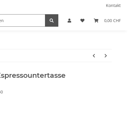
Kontakt
0,00 CHF
spressountertasse
30