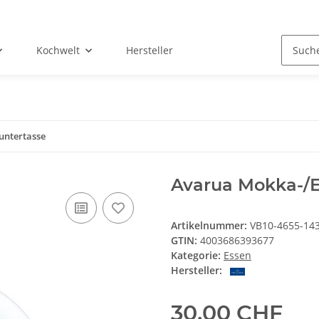
Kochwelt
Hersteller
untertasse
Avarua Mokka-/E
Artikelnummer:
VB10-4655-14
GTIN:
4003686393677
Kategorie:
Essen
Hersteller:
30,00 CHF