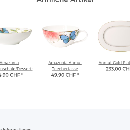
Amazonia
Amazonia Anmut
Anmut Gold Plat
enschale/Dessertschale
Teeobertasse
233,00 C
4,90 CHF
*
49,90 CHF
*
e Informationen