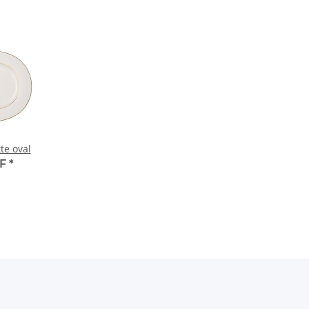
te oval
HF
*