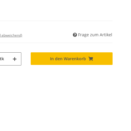
Frage zum Artikel
nd abweichend)
In den Warenkorb
tk