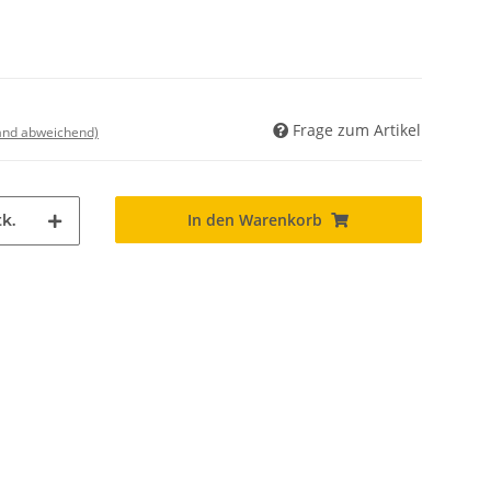
Frage zum Artikel
land abweichend)
In den Warenkorb
k.