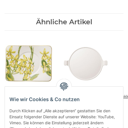
Ähnliche Artikel
Amazonia Teeuntertasse
Artesano Orig.
Servierplatte
Mokk
32,00 CHF
*
Wie wir Cookies & Co nutzen
82,20 CHF
*
Durch Klicken auf „Alle akzeptieren“ gestatten Sie den
Einsatz folgender Dienste auf unserer Website: YouTube,
Vimeo. Sie können die Einstellung jederzeit ändern