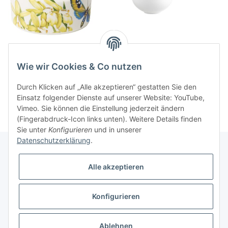
Amazonia Zuckerdose
Anmut Platinum No.1
Dessertschale
90,90 CHF
*
Wie wir Cookies & Co nutzen
51,90 CHF
*
Durch Klicken auf „Alle akzeptieren“ gestatten Sie den
Einsatz folgender Dienste auf unserer Website: YouTube,
Vimeo. Sie können die Einstellung jederzeit ändern
(Fingerabdruck-Icon links unten). Weitere Details finden
Sie unter
Konfigurieren
und in unserer
Datenschutzerklärung
.
Alle akzeptieren
Informationen
Konfigurieren
Gesetzliche Informationen
* Alle Preise inkl. gesetzlicher USt., zzgl.
Versand
Ablehnen