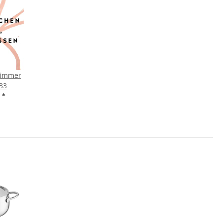
 immer
33
F
*