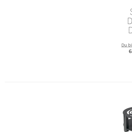
Du bi
6