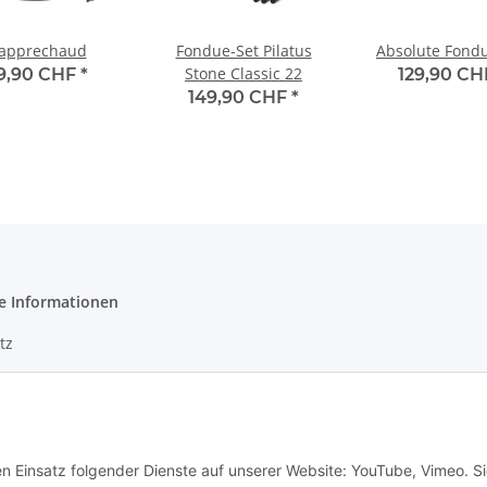
lapprechaud
Fondue-Set Pilatus
Absolute Fond
Stone Classic 22
19,90 CHF
*
129,90 C
149,90 CHF
*
e Informationen
tz
m
en Einsatz folgender Dienste auf unserer Website: YouTube, Vimeo. S