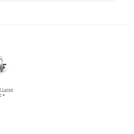
 Large
F
*