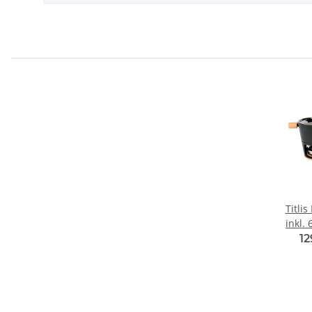
Titli
inkl.
1