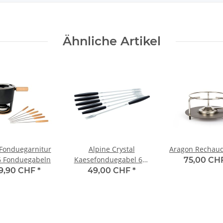
Ähnliche Artikel
s Fonduegarnitur
Alpine Crystal
Aragon Rechaud
 6 Fonduegabeln
Kaesefonduegabel 6er
75,00 CH
Set
29,90 CHF
*
49,00 CHF
*