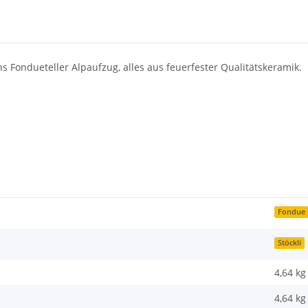
Fondueteller Alpaufzug, alles aus feuerfester Qualitätskeramik.
Fondue
Stöckli
4,64 kg
4,64
kg