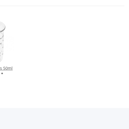
s 50ml
F
*