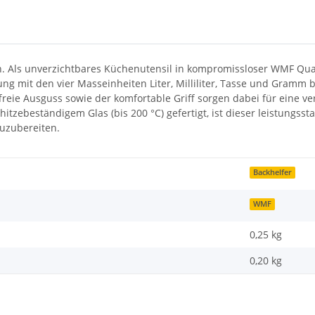
. Als unverzichtbares Küchenutensil in kompromissloser WMF Qualit
ierung mit den vier Masseinheiten Liter, Milliliter, Tasse und Gram
ffreie Ausguss sowie der komfortable Griff sorgen dabei für eine 
ebeständigem Glas (bis 200 °C) gefertigt, ist dieser leistungsst
zuzubereiten.
Backhelfer
WMF
0,25 kg
0,20
kg