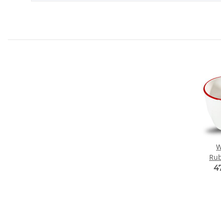
W
Rub
Kaffe
4