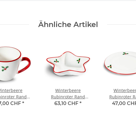
Ähnliche Artikel
interbeere
Winterbeere
Winterbee
inroter Rand
Rubinroter Rand
Rubinroter 
etasse Gourmet
Sternschale Stella
Dessertteller G
7,00 CHF
*
63,10 CHF
*
47,00 CH
0,2l