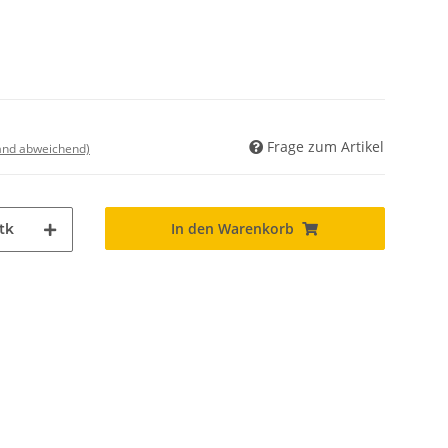
Frage zum Artikel
land abweichend)
In den Warenkorb
tk