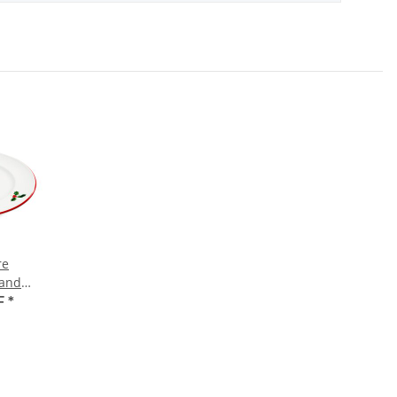
re
Rand
ourmet
F
*