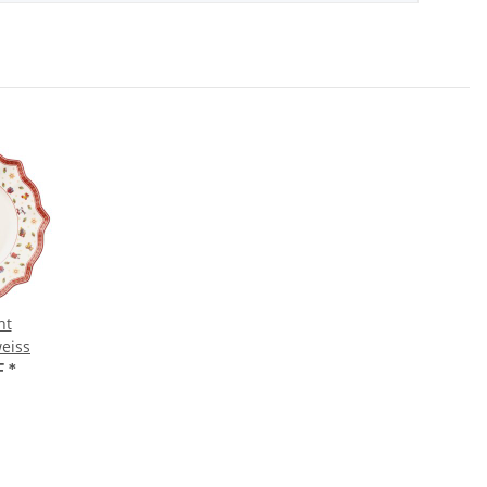
ht
weiss
F
*