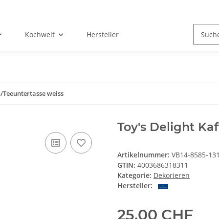
Kochwelt
Hersteller
-/Teeuntertasse weiss
Toy's Delight Ka
Artikelnummer:
VB14-8585-13
GTIN:
4003686318311
Kategorie:
Dekorieren
Hersteller:
25,00 CHF