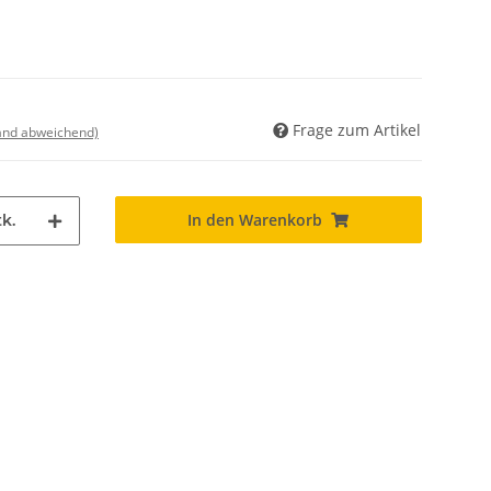
Frage zum Artikel
land abweichend)
In den Warenkorb
k.