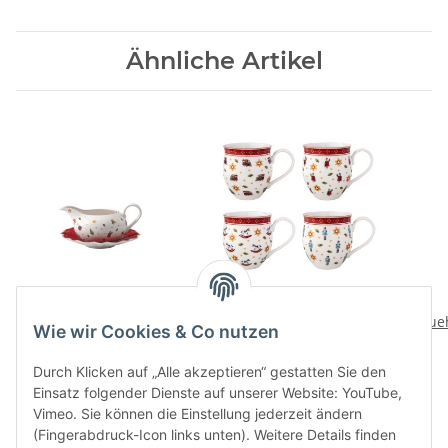
Ähnliche Artikel
Toy's Delight Sauciere
Toy's Delight Jubilaeums
mit Unterteil
Becherset 4 tlg.
Frue
Wie wir Cookies & Co nutzen
64,90 CHF
*
129,00 CHF
*
Durch Klicken auf „Alle akzeptieren“ gestatten Sie den
Einsatz folgender Dienste auf unserer Website: YouTube,
Vimeo. Sie können die Einstellung jederzeit ändern
(Fingerabdruck-Icon links unten). Weitere Details finden