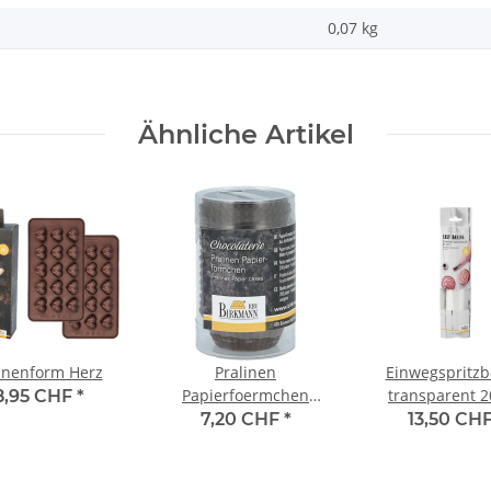
0,07
kg
Ähnliche Artikel
inenform Herz
Pralinen
Einwegspritzb
Papierfoermchen
transparent 2
8,95 CHF
*
braun 200 Stk.
7,20 CHF
*
13,50 CH