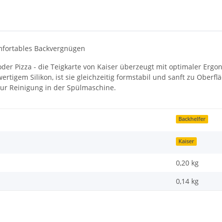
omfortables Backvergnügen
der Pizza - die Teigkarte von Kaiser überzeugt mit optimaler Erg
wertigem Silikon, ist sie gleichzeitig formstabil und sanft zu Ober
 zur Reinigung in der Spülmaschine.
Backhelfer
Kaiser
0,20 kg
0,14
kg