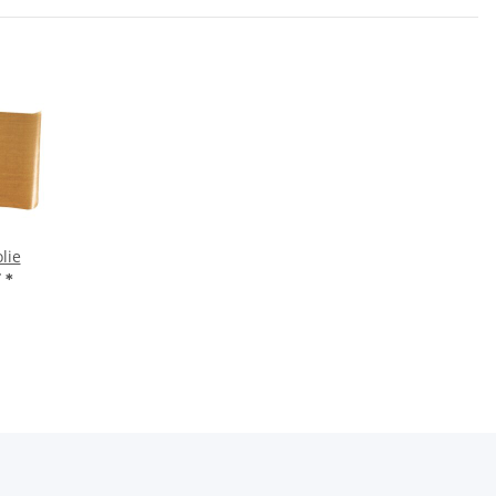
lie
F
*