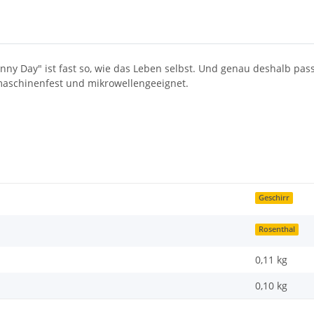
nny Day" ist fast so, wie das Leben selbst. Und genau deshalb pass
maschinenfest und mikrowellengeeignet.
Geschirr
Rosenthal
0,11 kg
0,10
kg