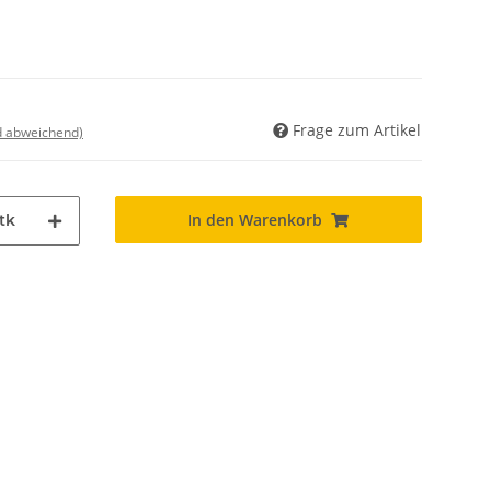
Frage zum Artikel
nd abweichend)
In den Warenkorb
tk