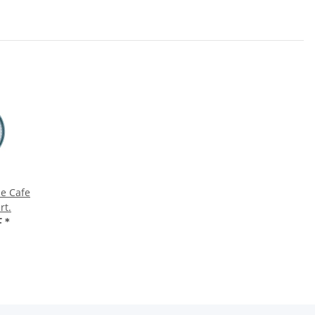
ue Cafe
rt.
F
*