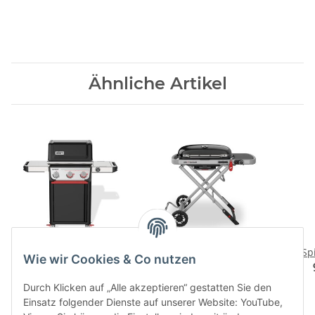
Ähnliche Artikel
Spirit EP-325 GBS
Weber Traveler, Black
Sp
Wie wir Cookies & Co nutzen
849,00 CHF
*
629,00 CHF
*
Durch Klicken auf „Alle akzeptieren“ gestatten Sie den
Einsatz folgender Dienste auf unserer Website: YouTube,