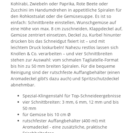
Kohlrabi, Zwiebeln oder Paprika, Rote Beete oder
Zucchini im Handumdrehen in appetitliche Spiralen für
den Rohkostsalat oder die Gemüsesuppe. Es ist so
einfach: Schnittbreite einstellen, Wunschgemüse auf
eine Höhe von max. 8 cm zuschneiden, Klappdeckel auf,
Gemüse zentriert einsetzen, Deckel zu, Kurbel hinunter
drücken bis das Schneidgut fixiert ist – und mit
leichtem Druck loskurbeln! Nahezu restlos lassen sich
Knollen & Co. verarbeiten – und vier Schnittbreiten
stehen zur Auswahl: vom schmalen Tagliatelle-Format
bis hin zu 50 mm breiten Spiralen. Für die bequeme
Reinigung sind der rutschfeste Auffangbehälter (einen
Aromadeckel gibt’s dazu auch) und Spritzschutzdeckel
abnehmbar.
Spezial-Klingenstahl für Top-Schneideergebnisse
vier Schnittbreiten: 3 mm, 6 mm, 12 mm und bis
50 mm
für Gemüse bis 10 cm Ø
rutschfester Auffangbehälter (400 ml) mit
Aromadeckel - eine zusätzliche, praktische