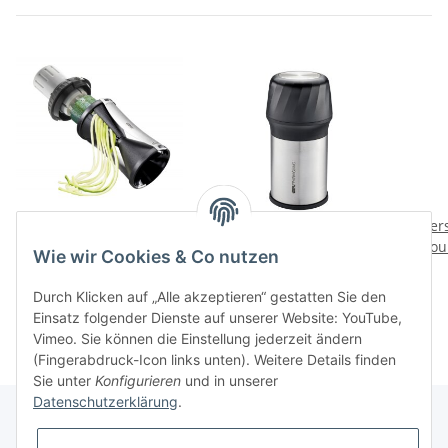
Spiralschneider SPIRELLI
Fein- und Flockenhobel
Ver
2.0
PARMIGIANO
Gou
Wie wir Cookies & Co nutzen
33,40 CHF
*
45,20 CHF
*
Durch Klicken auf „Alle akzeptieren“ gestatten Sie den
Einsatz folgender Dienste auf unserer Website: YouTube,
Vimeo. Sie können die Einstellung jederzeit ändern
(Fingerabdruck-Icon links unten). Weitere Details finden
Sie unter
Konfigurieren
und in unserer
Datenschutzerklärung
.