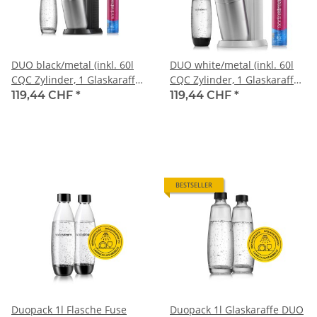
DUO black/metal (inkl. 60l
DUO white/metal (inkl. 60l
CQC Zylinder, 1 Glaskaraffe
CQC Zylinder, 1 Glaskaraffe
1l u. 1 Fuse Flasche 1l)
1l u. 1 Fuse Flasche 1l)
119,44 CHF
*
119,44 CHF
*
BESTSELLER
Duopack 1l Flasche Fuse
Duopack 1l Glaskaraffe DUO