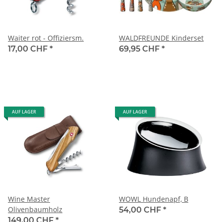
Waiter rot - Offiziersm.
WALDFREUNDE Kinderset
17,00 CHF
*
69,95 CHF
*
AUF LAGER
AUF LAGER
Wine Master
WOWL Hundenapf, B
Olivenbaumholz
54,00 CHF
*
149,00 CHF
*