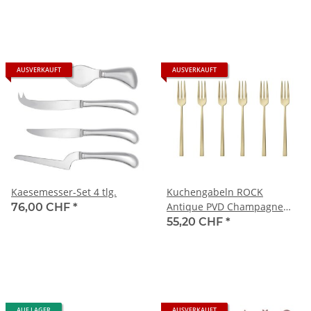
AUSVERKAUFT
AUSVERKAUFT
Kaesemesser-Set 4 tlg.
Kuchengabeln ROCK
Antique PVD Champagne
76,00 CHF
*
6er Set
55,20 CHF
*
AUF LAGER
AUSVERKAUFT