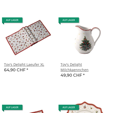
AUF LAGER
AUF LAGER
Toy's Delight Laeufer XL
Toy's Delight
Milchkaennchen
64,90 CHF
*
49,90 CHF
*
AUF LAGER
AUF LAGER