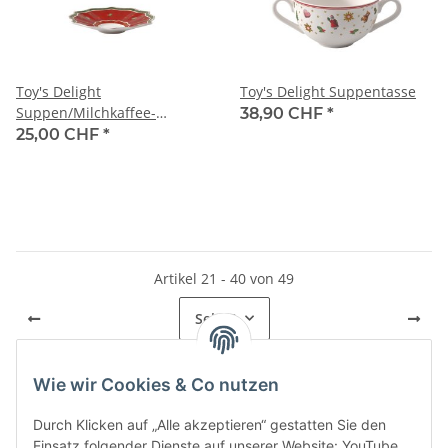
Toy's Delight
Toy's Delight Suppentasse
Suppen/Milchkaffee-
38,90 CHF
*
Untertasse
25,00 CHF
*
Artikel 21 - 40 von 49
Seite
2
Wie wir Cookies & Co nutzen
Kategorien
Durch Klicken auf „Alle akzeptieren“ gestatten Sie den
Einsatz folgender Dienste auf unserer Website: YouTube,