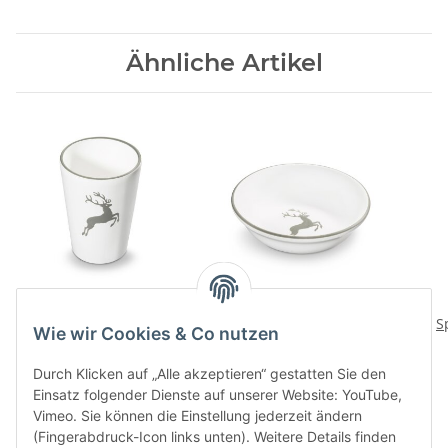
Ähnliche Artikel
Grauer Hirsch
Grauer Hirsch
Trinkbecher
Mueslischale klein
S
Wie wir Cookies & Co nutzen
37,80 CHF
*
49,30 CHF
*
Durch Klicken auf „Alle akzeptieren“ gestatten Sie den
Einsatz folgender Dienste auf unserer Website: YouTube,
Vimeo. Sie können die Einstellung jederzeit ändern
(Fingerabdruck-Icon links unten). Weitere Details finden