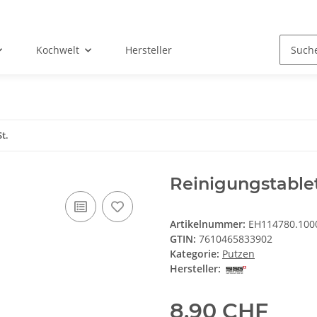
Kochwelt
Hersteller
t.
Reinigungstablet
Artikelnummer:
EH114780.100
GTIN:
7610465833902
Kategorie:
Putzen
Hersteller:
8,90 CHF