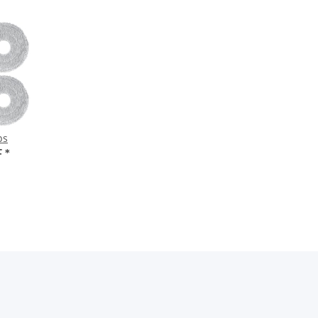
ps
F
*