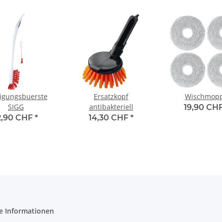
igungsbuerste
Ersatzkopf
Wischmop
SIGG
antibakteriell
19,90 CH
2,90 CHF
*
14,30 CHF
*
e Informationen