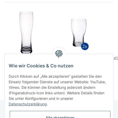
Purismo Beer
Purismo Beer Pint Set
Puri
Weizenbierglas
2tlg.
Wie wir Cookies & Co nutzen
32,90 CHF
*
49,90 CHF
*
Durch Klicken auf „Alle akzeptieren“ gestatten Sie den
Einsatz folgender Dienste auf unserer Website: YouTube,
Vimeo. Sie können die Einstellung jederzeit ändern
(Fingerabdruck-Icon links unten). Weitere Details finden
Sie unter
Konfigurieren
und in unserer
Datenschutzerklärung
.
Alle akzeptieren