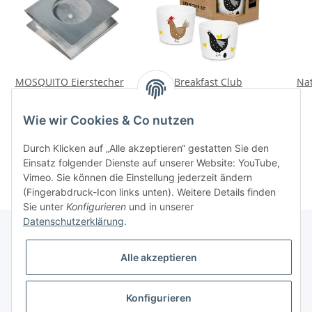
MOSQUITO Eierstecher
Breakfast Club
Nat
Eierbecher Set
10,00 CHF
*
14,90 CHF
*
Wie wir Cookies & Co nutzen
Durch Klicken auf „Alle akzeptieren“ gestatten Sie den
Einsatz folgender Dienste auf unserer Website: YouTube,
Vimeo. Sie können die Einstellung jederzeit ändern
(Fingerabdruck-Icon links unten). Weitere Details finden
Sie unter
Konfigurieren
und in unserer
Datenschutzerklärung
.
Alle akzeptieren
Informationen
Konfigurieren
Gesetzliche Informationen