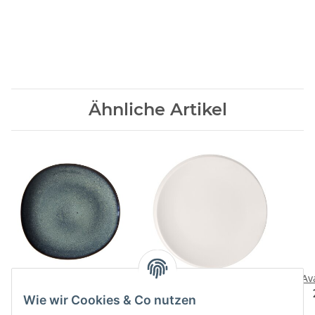
Ähnliche Artikel
Lave gris Speiseteller
NewMoon
Av
Fruehstuecksteller
32,90 CHF
*
Wie wir Cookies & Co nutzen
29,90 CHF
*