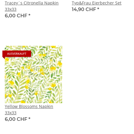
Tracey´s Citronella Napkin
Typ&Frau Eierbecher Set
33x33
14,90 CHF
*
6,00 CHF
*
AUSVERKAUFT
Yellow Blossoms Napkin
33x33
6,00 CHF
*