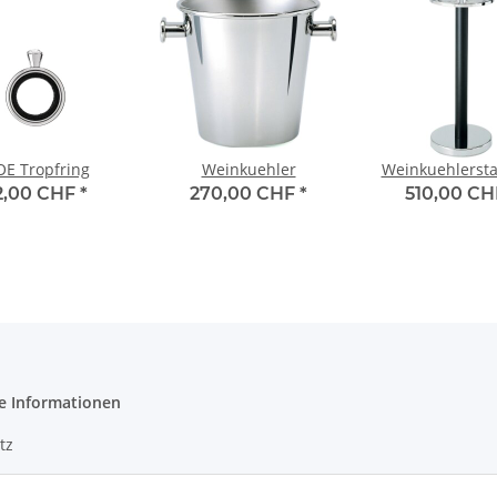
E Tropfring
Weinkuehler
Weinkuehlerst
2,00 CHF
*
270,00 CHF
*
510,00 C
e Informationen
tz