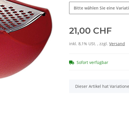
Bitte wählen Sie eine Variat
21,00 CHF
inkl. 8,1% USt. , zzgl.
Versand
Sofort verfügbar
x
Dieser Artikel hat Variatio