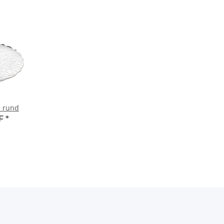
e rund
HF
*