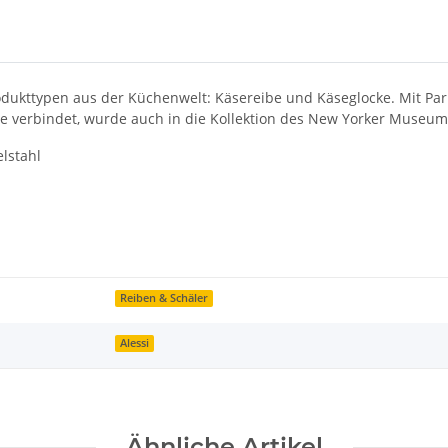
dukttypen aus der Küchenwelt: Käsereibe und Käseglocke. Mit Parmen
ise verbindet, wurde auch in die Kollektion des New Yorker Muse
lstahl
Reiben & Schäler
Alessi
Ähnliche Artikel