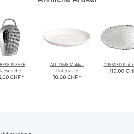
EESE PLEASE
ALL-TIME Mokka-
DRESSED Platt
Kaesereibe
Untertasse
110,00 C
5,00 CHF
*
10,00 CHF
*
e Informationen