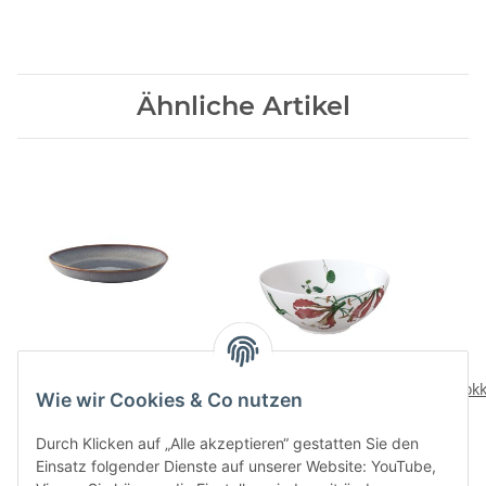
Ähnliche Artikel
Lave beige Schale flach
Avarua Bol
Mokk
32,90 CHF
*
60,90 CHF
*
Wie wir Cookies & Co nutzen
Durch Klicken auf „Alle akzeptieren“ gestatten Sie den
Einsatz folgender Dienste auf unserer Website: YouTube,