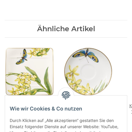
Ähnliche Artikel
Amazonia
Amazonia Anmut
Fruehstuecksteller
Mokka-/Espressountertasse
K
Wie wir Cookies & Co nutzen
75,90 CHF
*
30,00 CHF
*
Durch Klicken auf „Alle akzeptieren“ gestatten Sie den
Einsatz folgender Dienste auf unserer Website: YouTube,