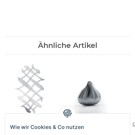
Ähnliche Artikel
PESCHER Topfuntersatz
SAVON DU CHEF
Antigeruchseife
O
105,00 CHF
*
Wie wir Cookies & Co nutzen
27,00 CHF
*