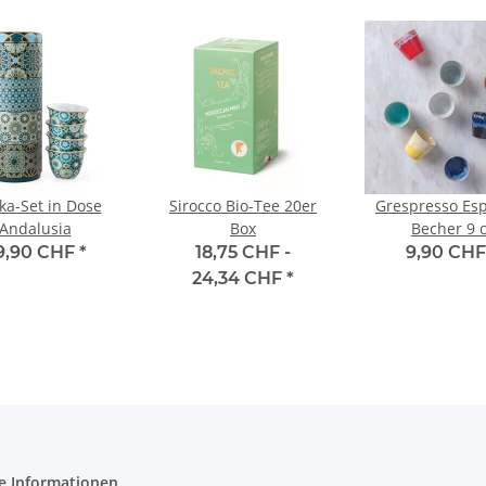
a-Set in Dose
Sirocco Bio-Tee 20er
Grespresso Es
Andalusia
Box
Becher 9 c
9,90 CHF
*
18,75 CHF -
9,90 CH
24,34 CHF
*
e Informationen