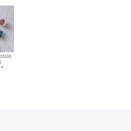
presso
l
F
*