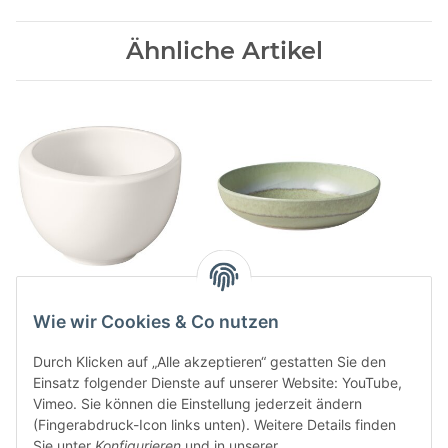
Ähnliche Artikel
NewMoon
Perlemor Alga
Mokka-/Espressobertasse
Pastaschale
Wie wir Cookies & Co nutzen
ohne Henkel
20,90 CHF
*
32,90 CHF
*
Durch Klicken auf „Alle akzeptieren“ gestatten Sie den
Einsatz folgender Dienste auf unserer Website: YouTube,
Vimeo. Sie können die Einstellung jederzeit ändern
(Fingerabdruck-Icon links unten). Weitere Details finden
Sie unter
Konfigurieren
und in unserer