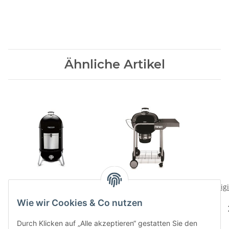
Ähnliche Artikel
Smokey Mountain
Performer GBS, 57 cm,
Origi
Cooker, 57 cm, Black
Black
Wie wir Cookies & Co nutzen
729,00 CHF
*
599,00 CHF
*
Durch Klicken auf „Alle akzeptieren“ gestatten Sie den