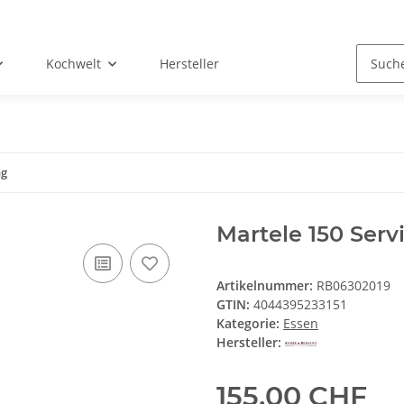
Kochwelt
Hersteller
ng
Martele 150 Serv
Artikelnummer:
RB06302019
GTIN:
4044395233151
Kategorie:
Essen
Hersteller:
155,00 CHF