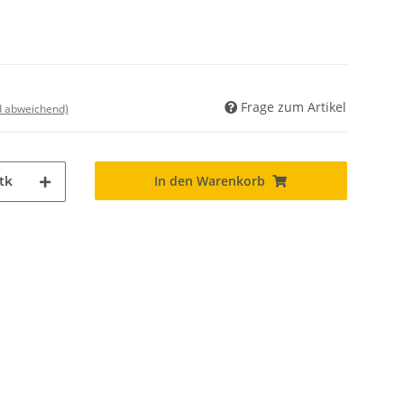
Frage zum Artikel
nd abweichend)
In den Warenkorb
tk