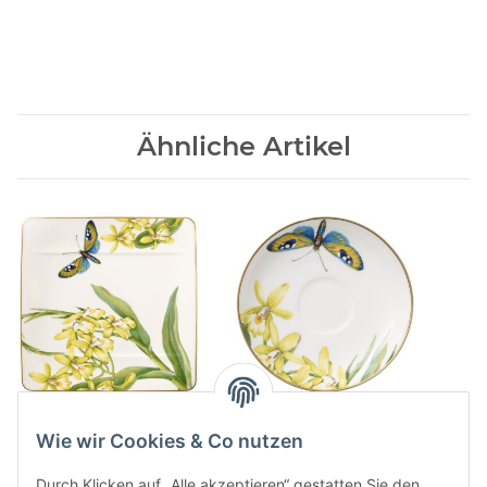
Ähnliche Artikel
Amazonia
Amazonia Anmut
Fruehstuecksteller
Mokka-/Espressountertasse
Wie wir Cookies & Co nutzen
75,90 CHF
*
30,00 CHF
*
Durch Klicken auf „Alle akzeptieren“ gestatten Sie den