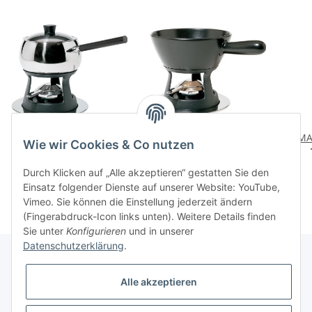
MAMI Bourguignonneset
MAMI Fondueset
MA
Wie wir Cookies & Co nutzen
325,00 CHF
*
291,00 CHF
*
Durch Klicken auf „Alle akzeptieren“ gestatten Sie den
Einsatz folgender Dienste auf unserer Website: YouTube,
Vimeo. Sie können die Einstellung jederzeit ändern
(Fingerabdruck-Icon links unten). Weitere Details finden
Sie unter
Konfigurieren
und in unserer
Datenschutzerklärung
.
Alle akzeptieren
Informationen