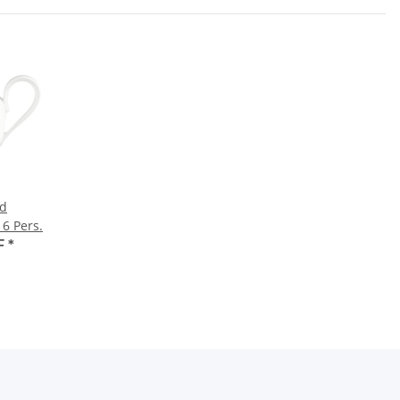
d
6 Pers.
F
*