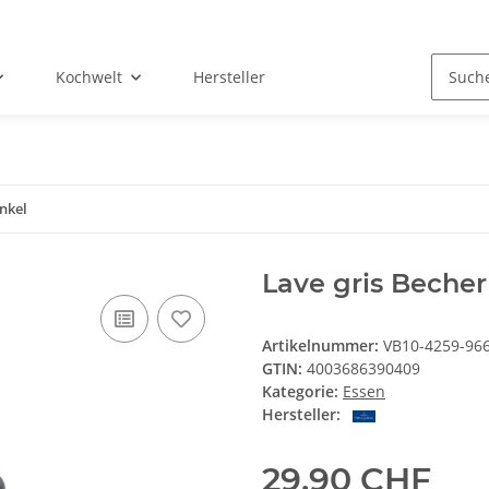
Kochwelt
Hersteller
nkel
Lave gris Beche
Artikelnummer:
VB10-4259-96
GTIN:
4003686390409
Kategorie:
Essen
Hersteller:
29,90 CHF