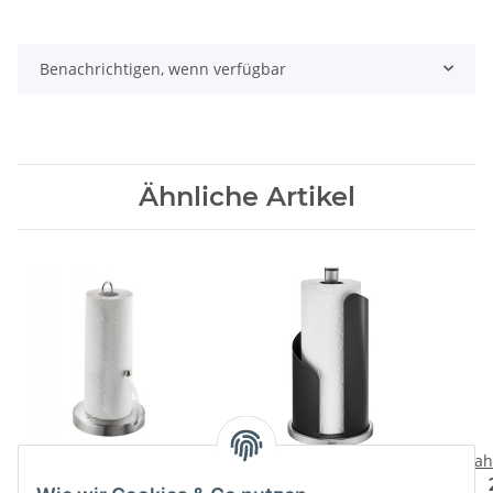
Benachrichtigen, wenn verfügbar
Ähnliche Artikel
Kuechenrollenhalter
Kuechenrollenhalter
Zah
SPENSO
CURVE