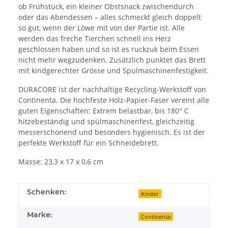
ob Frühstück, ein kleiner Obstsnack zwischendurch
oder das Abendessen – alles schmeckt gleich doppelt
so gut, wenn der Löwe mit von der Partie ist. Alle
werden das freche Tierchen schnell ins Herz
geschlossen haben und so ist es ruckzuk beim Essen
nicht mehr wegzudenken. Zusätzlich punktet das Brett
mit kindgerechter Grösse und Spülmaschinenfestigkeit.
DURACORE ist der nachhaltige Recycling-Werkstoff von
Continenta. Die hochfeste Holz-Papier-Faser vereint alle
guten Eigenschaften: Extrem belastbar, bis 180° C
hitzebeständig und spülmaschinenfest, gleichzeitig
messerschonend und besonders hygienisch. Es ist der
perfekte Werkstoff für ein Schneidebrett.
Masse: 23,3 x 17 x 0,6 cm
Schenken:
Kinder
Marke:
Continenta