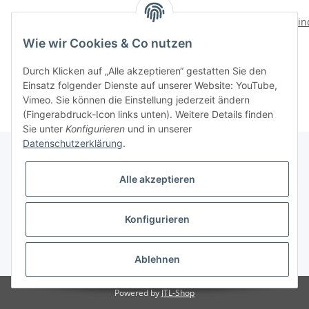
Kinderset Giraffe mit
Brotschneidebrett
kin
Kind
Naturholz
Wie wir Cookies & Co nutzen
79,00 CHF
*
69,40 CHF
*
Durch Klicken auf „Alle akzeptieren“ gestatten Sie den
Einsatz folgender Dienste auf unserer Website: YouTube,
Vimeo. Sie können die Einstellung jederzeit ändern
(Fingerabdruck-Icon links unten). Weitere Details finden
Sie unter
Konfigurieren
und in unserer
Datenschutzerklärung
.
Alle akzeptieren
Informationen
Konfigurieren
Gesetzliche Informationen
* Alle Preise inkl. gesetzlicher USt., zzgl.
Versand
Ablehnen
Powered by
JTL-Shop